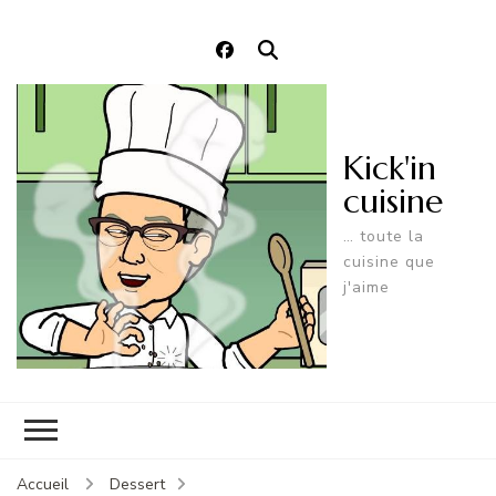
Kick'in
cuisine
… toute la
cuisine que
j'aime
Accueil
Dessert