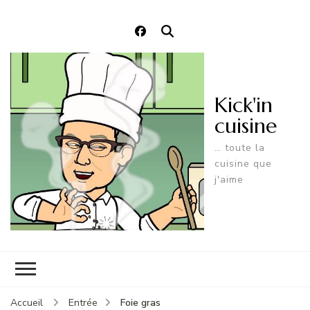
Kick'in
cuisine
… toute la
cuisine que
j'aime
Foie gras
Accueil
Entrée