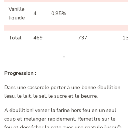
Vanille
4
0,85%
liquide
Total
469
737
1
Progression :
Dans une casserole porter à une bonne ébullition
l’eau, le lait, le sel, le sucre et le beurre.
A ébullition! verser la farine hors feu en un seul
coup et melanger rapidement. Remettre sur le
feu et dessécher la pate avec une spatule j’usqu’à