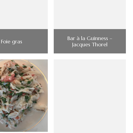
Bar à la Guinness –
Foie gras
Jacques Thorel