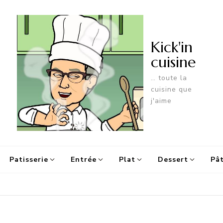
Kick'in
cuisine
… toute la
cuisine que
j'aime
Patisserie
Entrée
Plat
Dessert
Pât