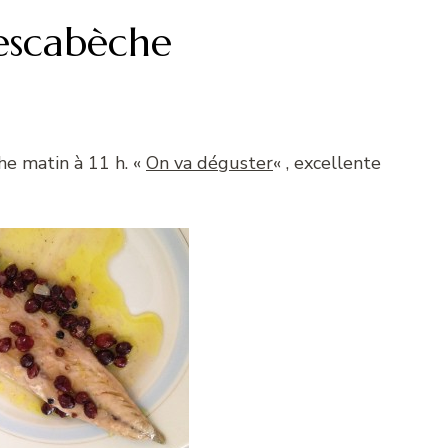
escabèche
he matin à 11 h. «
On va déguster
« , excellente