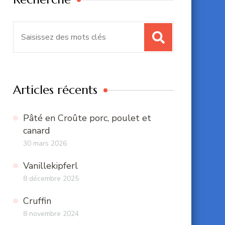
Recherche
pour
:
Articles récents
Pâté en Croûte porc, poulet et
canard
30 mars 2026
Vanillekipferl
8 décembre 2025
Cruffin
8 novembre 2024