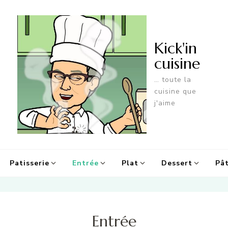
Kick'in
cuisine
… toute la
cuisine que
j'aime
Patisserie
Entrée
Plat
Dessert
Pât
Entrée