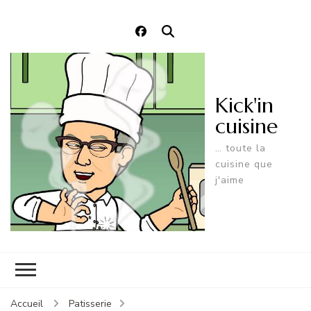
Kick'in
cuisine
… toute la
cuisine que
j'aime
Accueil
Patisserie