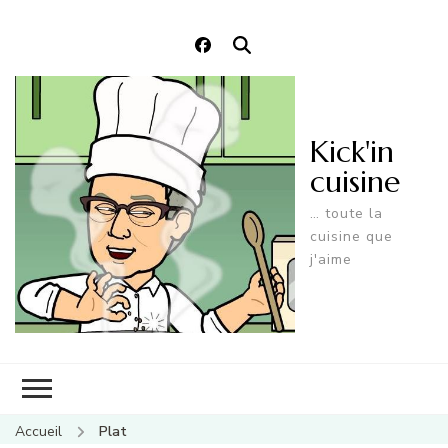
Kick'in
cuisine
… toute la
cuisine que
j'aime
Accueil
Plat