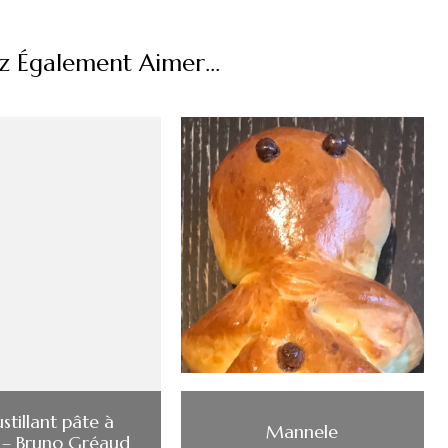
z Également Aimer...
stillant pâte à
Mannele
 – Bruno Gréaud