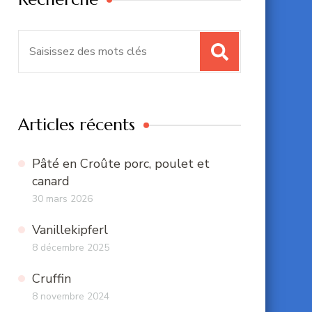
Recherche
pour
:
Articles récents
Pâté en Croûte porc, poulet et
canard
30 mars 2026
Vanillekipferl
8 décembre 2025
Cruffin
8 novembre 2024