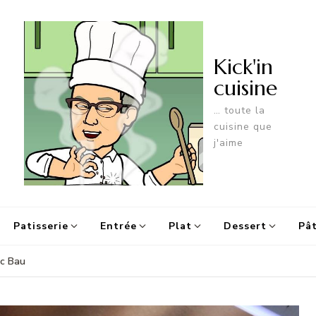
Kick'in
cuisine
… toute la
cuisine que
j'aime
Patisserie
Entrée
Plat
Dessert
Pât
ic Bau