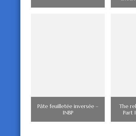
Pâte feuilletée inversée –
The rel
INBP
Part 