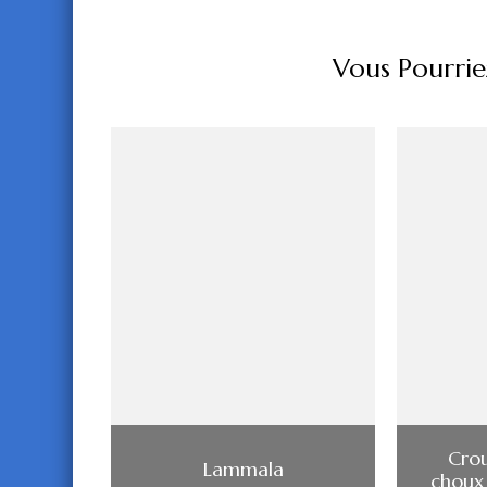
Vous Pourrie
Crou
Lammala
choux