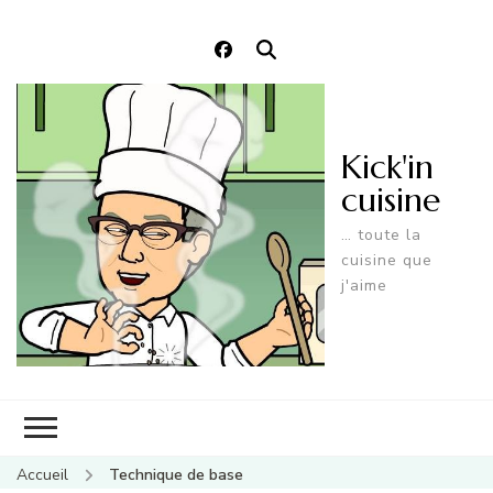
Kick'in
cuisine
… toute la
cuisine que
j'aime
Accueil
Technique de base