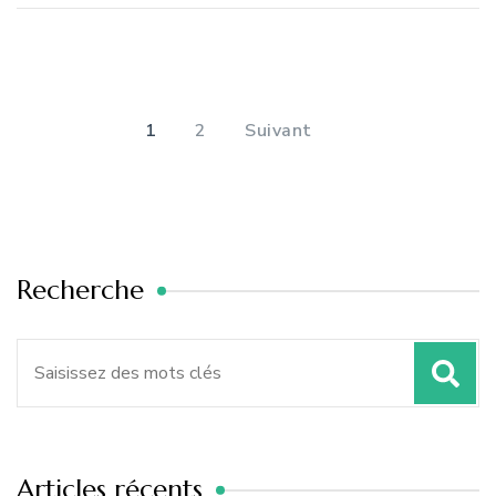
Pagination
des
PAGE
PAGE
1
2
Suivant
publications
Recherche
Recherche
pour
:
Articles récents