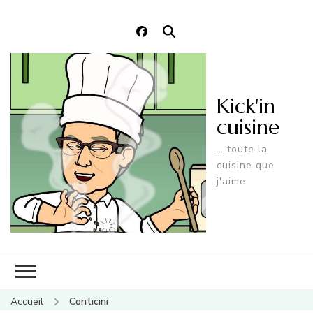
Kick'in
cuisine
… toute la
cuisine que
j'aime
Accueil
Conticini